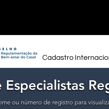
Cadastro Internacio
 Especialistas Re
 Especialistas Re
ome ou número de registro para visualiz
ome ou número de registro para visualiz