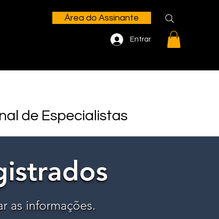
Área do Assinante
Entrar
nal de Especialistas
gistrados
gistrados
ar as informações.
ar as informações.