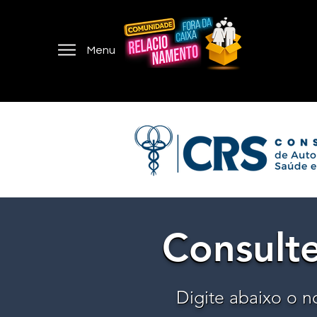
Menu
Consulte
Consulte
Digite abaixo o n
Digite abaixo o n