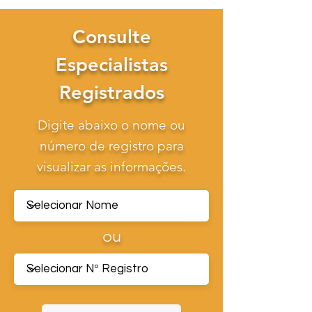
Consulte
Especialistas
Registrados
Digite abaixo o nome ou
número de registro para
visualizar as informações.
ou