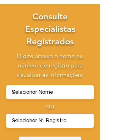
Consulte
Especialistas
Registrados
Digite abaixo o nome ou
número de registro para
visualizar as informações.
ou